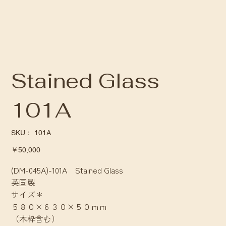
Stained Glass
101A
SKU：
SKU：
101A
101A
価
￥50,000
格
(DM-045A)-101A Stained Glass
英国製
サイズ＊
５８０×６３０×５０ｍｍ
（木枠含む）