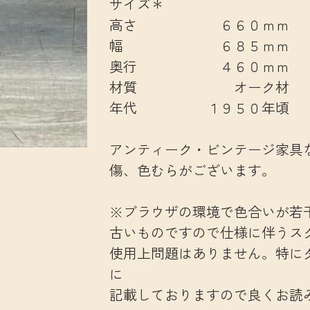
サイズ＊
高さ ６６０ｍｍ
幅 ６８５ｍｍ
奥行 ４６０ｍｍ
材質 オーク材
年代 １９５０年頃
アンティーク・ビンテージ家具
傷、色むらがございます。
※ブラウザの環境で色合いが若
古いものですので仕様に伴うス
使用上問題はありません。特に
に
記載しておりますので良くお読