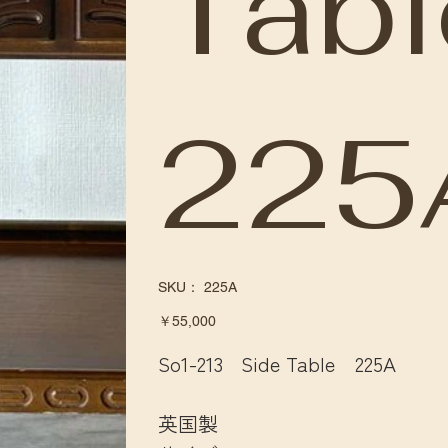
Tab
225
SKU：
SKU：
225A
225A
価
￥55,000
格
So1-213 Side Table 225A
英国製