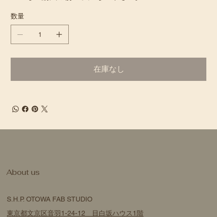
数量
在庫なし
​About us
S.H.P. OTOWA FAB STUDIO
東京都文京区音羽1-24-12 目白坂ハウス1階