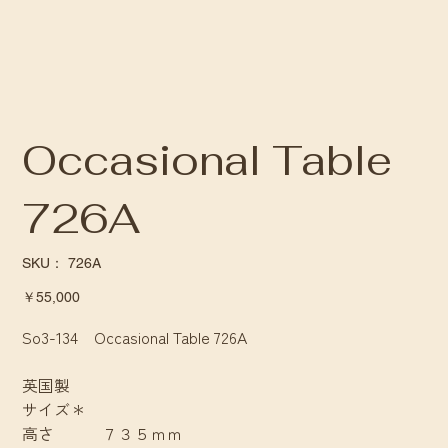
Occasional Table
726A
SKU：
SKU：
726A
726A
価
￥55,000
格
So3-134 Occasional Table 726A
英国製
サイズ＊
高さ ７３５ｍｍ