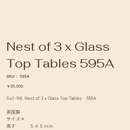
Nest of 3 x Glass
Top Tables 595A
SKU：
SKU：
595A
595A
価
￥55,000
格
So2-196 Nest of 3 x Glass Top Tables 595A
英国製
サイズ＊
高さ ５４５ｍｍ