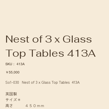
Nest of 3 x Glass
Top Tables 413A
SKU：
SKU：
413A
413A
価
￥55,000
格
So1-030 Nest of 3 x Glass Top Tables 413A
英国製
サイズ＊
高さ ４５０ｍｍ