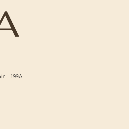
A
air 199A