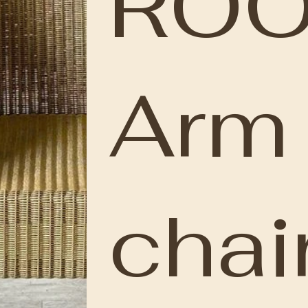
RO
Arm
cha