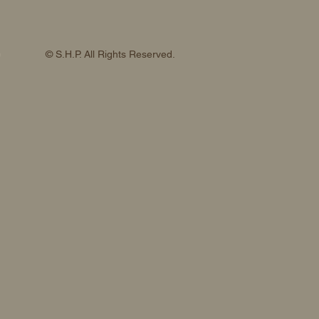
© S.H.P. All Rights Reserved.
約