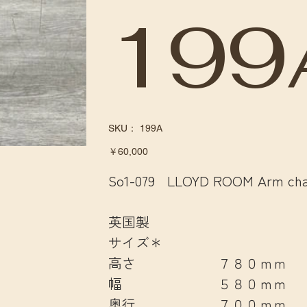
199
SKU：
SKU：
199A
199A
価
￥60,000
格
So1-079 LLOYD ROOM Arm ch
英国製
サイズ＊
高さ ７８０ｍｍ
幅 ５８０ｍｍ
奥行 ７００ｍｍ