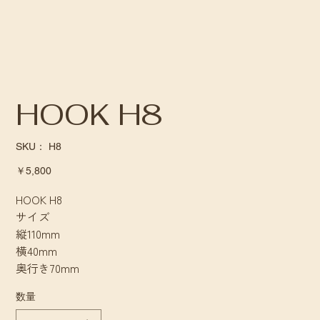
HOOK H8
SKU：
SKU：
H8
H8
価
￥5,800
格
HOOK H8
サイズ
縦110mm
横40mm
奥行き70mm
数量