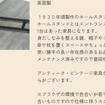
英国製
１９３０年頃製作のホールスタ
ホールスタンドとはエントランス
1台はあった家具になります。
身だしなみを整える鏡、帽子や
傘や杖を置くスペースやちょっ
使い勝手の良い存在感のあるお
メンテナンス済みですので普段
アンティーク・ビンテージ家具
らがございます。
※ブラウザの環境で色合いが若
古いものですので仕様に伴うス