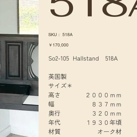
518
SKU：
SKU：
518A
518A
価
￥170,000
格
So2-105 Hallstand 518A
英国製
サイズ＊
高さ ２０００ｍｍ
幅 ８３７ｍｍ
奥行 ３２０ｍｍ
年代 １９３０年頃
材質 オーク材