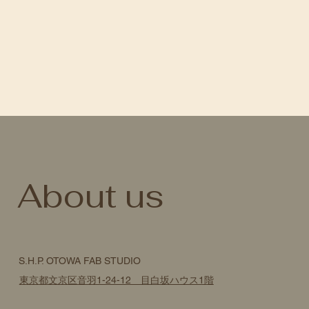
​About us
S.H.P. OTOWA FAB STUDIO
東京都文京区音羽1-24-12 目白坂ハウス1階