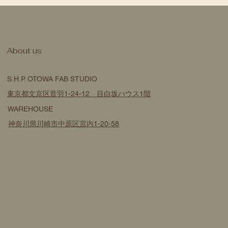
​About us
S.H.P. OTOWA FAB STUDIO
東京都文京区音羽1-24-12 目白坂ハウス1階
WAREHOUSE
神奈川県川崎市中原区宮内1-20-58