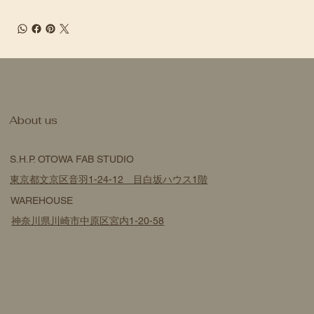
​About us
S.H.P. OTOWA FAB STUDIO
東京都文京区音羽1-24-12 目白坂ハウス1階
WAREHOUSE
神奈川県川崎市中原区宮内1-20-58