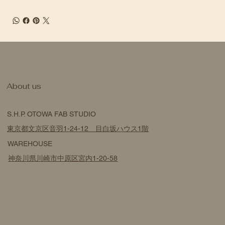
​About us
S.H.P. OTOWA FAB STUDIO
東京都文京区音羽1-24-12 目白坂ハウス1階
WAREHOUSE
神奈川県川崎市中原区宮内1-20-58