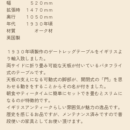
幅 ５２０ｍｍ
拡張時 １４７０ｍｍ
奥行 １０５０ｍｍ
年代 １９３０年頃
材質 オーク材
英国製
１９３０年頃製作のゲートレッグテーブルをイギリスよ
り輸入致しました。
両サイドに折り畳み可能な天板が付いているバタフライ
式のテーブルです。
天板の支えになる可動式の脚部が、開閉式の「門」を思
わせる動きをすることからその名が付きました。
朝食やティータイムに簡単にセットでき畳むとスリムに
なるのが特徴的です。
イギリスアンティークらしい雰囲気が魅力の逸品です。
歴史を感じるお品ですが、メンテナンス済みですので普
段使いの家具としてお使い頂けます。