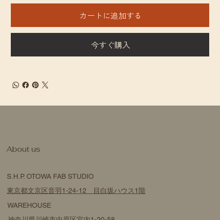
カートに追加する
今すぐ購入
​About us
S.H.P. OTOWA FAB STUDIO
東京都文京区音羽1-24-12 目白坂ハウス1階
WAREHOUSE
神奈川県川崎市中原区宮内1-20-58