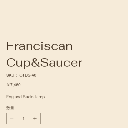
Franciscan
Cup&Saucer
SKU：
SKU：
OTDS-40
OTDS-
40
価
￥7,480
格
England Backstamp
数量