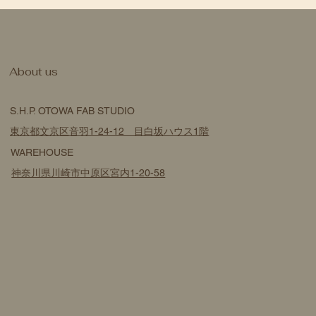
​About us
S.H.P. OTOWA FAB STUDIO
東京都文京区音羽1-24-12 目白坂ハウス1階
WAREHOUSE
神奈川県川崎市中原区宮内1-20-58