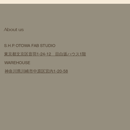
​About us
S.H.P. OTOWA FAB STUDIO
東京都文京区音羽1-24-12 目白坂ハウス1階
WAREHOUSE
神奈川県川崎市中原区宮内1-20-58