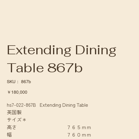
Extending Dining
Table 867b
SKU：
SKU：
867b
867b
価
￥180,000
格
hs7-022-867B Extending Dining Table
英国製
サイズ＊
高さ ７６５ｍｍ
幅 ７６０ｍｍ