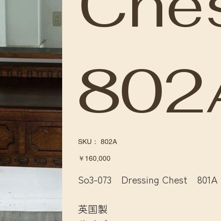
Che
802
SKU：
SKU：
802A
802A
価
￥160,000
格
So3-073 Dressing Chest 801A
英国製