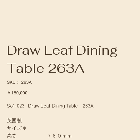
Draw Leaf Dining
Table 263A
SKU：
SKU：
263A
263A
価
￥180,000
格
So1-023 Draw Leaf Dining Table 263A
英国製
サイズ＊
高さ ７６０ｍｍ