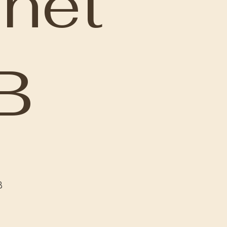
inet
B
B