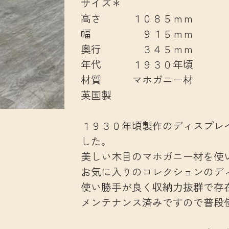
サイズ＊
高さ １０８５ｍｍ
幅 ９１５ｍｍ
奥行 ３４５ｍｍ
年代 １９３０年頃
材質 マホガニー材
英国製
１９３０年頃製作のディスプレ
した。
美しい木目のマホガニー材を使
お気に入りのコレクションのデ
使い勝手が良く収納力抜群で存
メンテナンス済みですので普段