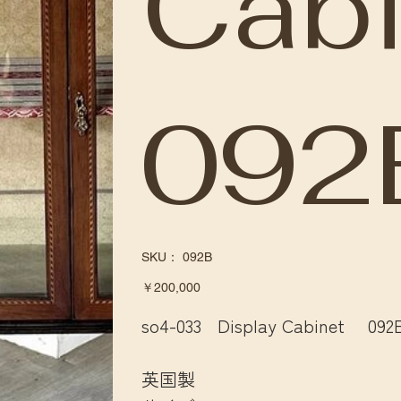
Cab
092
SKU：
SKU：
092B
092B
価
￥200,000
格
so4-033 Display Cabinet 092
英国製