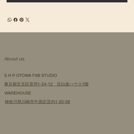
​About us
S.H.P. OTOWA FAB STUDIO
東京都文京区音羽1-24-12 目白坂ハウス1階
WAREHOUSE
神奈川県川崎市中原区宮内1-20-58