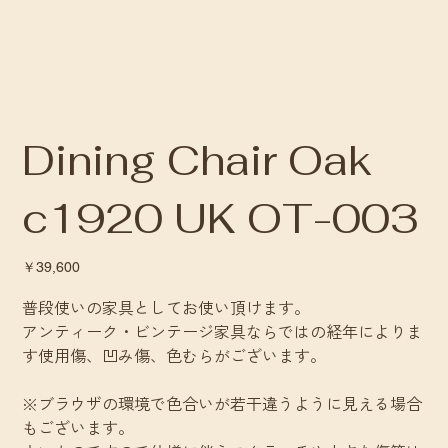
Dining Chair Oak
c1920 UK OT-003
価
￥39,600
格
普段使いの家具としてお使い頂けます。
アンティーク・ビンテージ家具ならではの経年によりま
す使用傷、凹み傷、色むらがございます。
※ブラウザの環境で色合いが若干違うように見える場合
もございます。