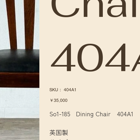
Cha
404
SKU：
SKU：
404A1
404A1
価
￥35,000
格
So1-185 Dining Chair 404A1
英国製