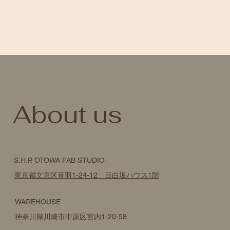
​About us
S.H.P. OTOWA FAB STUDIO
東京都文京区音羽1-24-12 目白坂ハウス1階
WAREHOUSE
神奈川県川崎市中原区宮内1-20-58