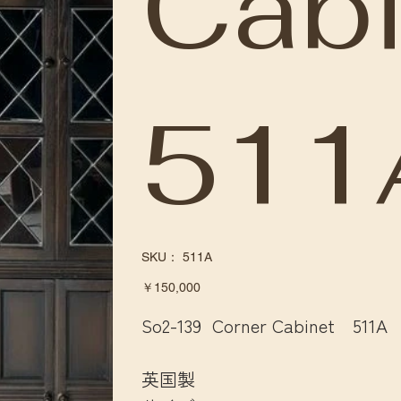
Cabi
511
SKU：
SKU：
511A
511A
価
￥150,000
格
So2-139 Corner Cabinet 511A
英国製