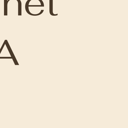
net
A