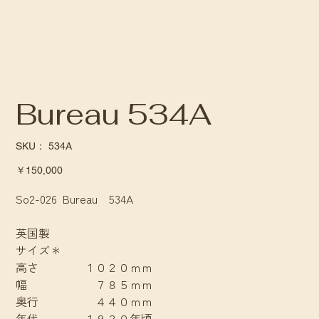
Bureau 534A
SKU：
SKU：
534A
534A
価
￥150,000
格
So2-026 Bureau 534A
英国製
サイズ＊
高さ １０２０ｍｍ
幅 ７８５ｍｍ
奥行 ４４０ｍｍ
年代 １９３０年頃