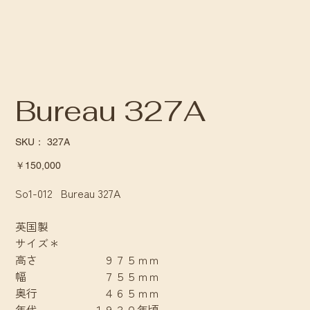
Bureau 327A
SKU：
SKU：
327A
327A
価
￥150,000
格
So1-012 Bureau 327A
英国製
サイズ＊
高さ ９７５ｍｍ
幅 ７５５ｍｍ
奥行 ４６５ｍｍ
年代 １９３０年頃