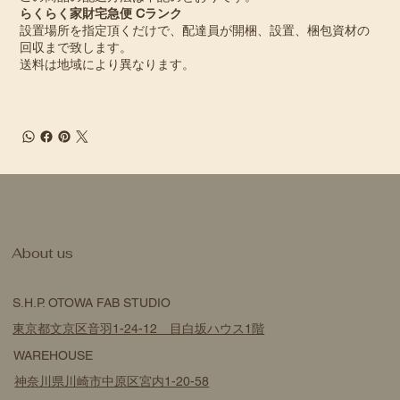
らくらく家財宅急便 Cランク
設置場所を指定頂くだけで、配達員が開梱、設置、梱包資材の
回収まで致します。
送料は地域により異なります。
​About us
S.H.P. OTOWA FAB STUDIO
東京都文京区音羽1-24-12 目白坂ハウス1階
WAREHOUSE
神奈川県川崎市中原区宮内1-20-58