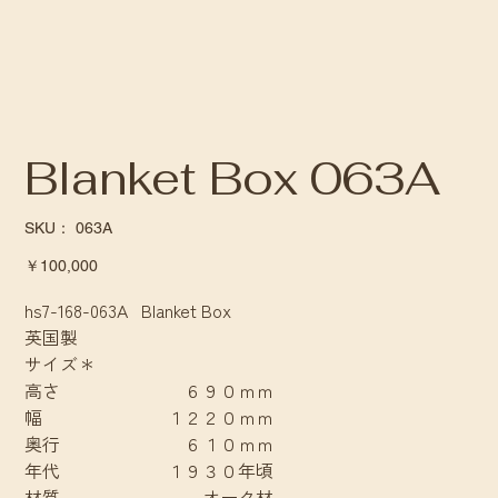
Blanket Box 063A
SKU：
SKU：
063A
063A
価
￥100,000
格
hs7-168-063A Blanket Box
英国製
サイズ＊
高さ ６９０ｍｍ
幅 １２２０ｍｍ
奥行 ６１０ｍｍ
年代 １９３０年頃
材質 オーク材