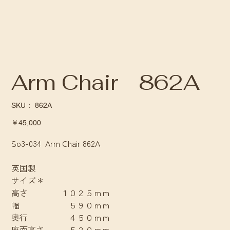
Arm Chair 862A
SKU：
SKU：
862A
862A
価
￥45,000
格
So3-034 Arm Chair 862A
英国製
サイズ＊
高さ １０２５ｍｍ
幅 ５９０ｍｍ
奥行 ４５０ｍｍ
座面高さ ５２０ｍｍ