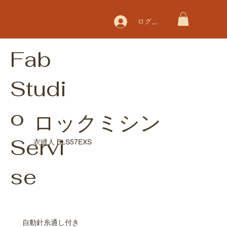
ログイン
Fab
Studi
o
ロックミシン
Servi
衣縫人 BLS57EXS
se
自動針糸通し付き